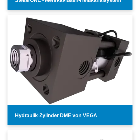
StellarONE - Mehrkavitäten-Heißkanalsystem
Hydraulik-Zylinder DME von VEGA