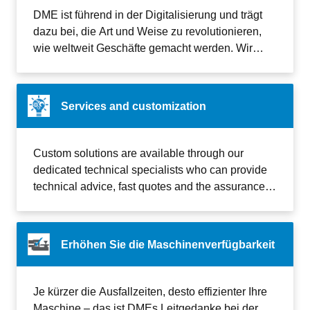
DME ist führend in der Digitalisierung und trägt
dazu bei, die Art und Weise zu revolutionieren,
wie weltweit Geschäfte gemacht werden. Wir
ermöglichen die Verknüpfung und Analyse von
Daten zur Vereinfachung, Rationalisierung und
Automatisierung von Prozessen bei gleichzeitiger
Services and customization
Schaffung innovativer
Wertschöpfungsmöglichkeiten für Unternehmen.
Custom solutions are available through our
dedicated technical specialists who can provide
technical advice, fast quotes and the assurance of
receiving a quality product.
Erhöhen Sie die Maschinenverfügbarkeit
Je kürzer die Ausfallzeiten, desto effizienter Ihre
Maschine – das ist DMEs Leitgedanke bei der