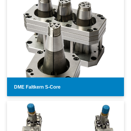
DME Faltkern S-Core