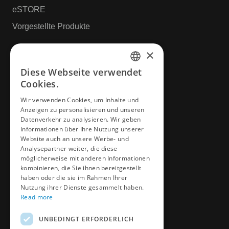
eSTORE
Vorgestellte Produkte
×
Ressourcen
Diese Webseite verwendet
ENGLISH
Cookies.
Downloads
CZECH
Wir verwenden Cookies, um Inhalte und
Video & Media
Anzeigen zu personalisieren und unseren
GERMAN
DME University
Datenverkehr zu analysieren. Wir geben
FRENCH
Informationen über Ihre Nutzung unserer
CAD & Design
Website auch an unsere Werbe- und
SPANICH
Analysepartner weiter, die diese
möglicherweise mit anderen Informationen
More
HUNGARIAN
kombinieren, die Sie ihnen bereitgestellt
haben oder die sie im Rahmen Ihrer
ITALIAN
Nutzung ihrer Dienste gesammelt haben.
News
Read more
POLISH
Datenschutzrichtlinie
UNBEDINGT ERFORDERLICH
Buchen Sie einen Termin