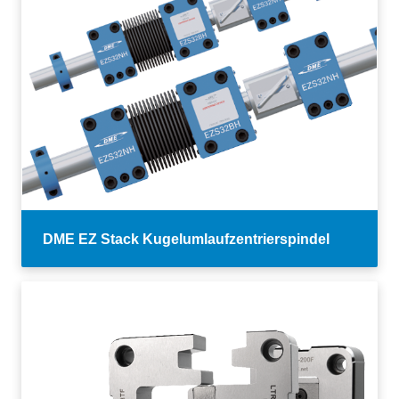
DME EZ Stack Kugelumlaufzentrierspindel