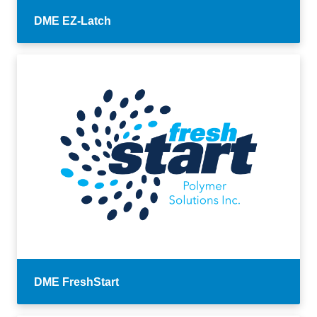
DME EZ-Latch
DME FreshStart