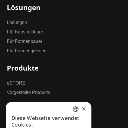
Lösungen
Lösungen
Für Konstrukteure
Für Formenbauer
Für Formengiesser
Produkte
eSTORE
Vorgestellte Produkte
×
Ressourcen
Diese Webseite verwendet
ENGLISH
Cookies.
Downloads