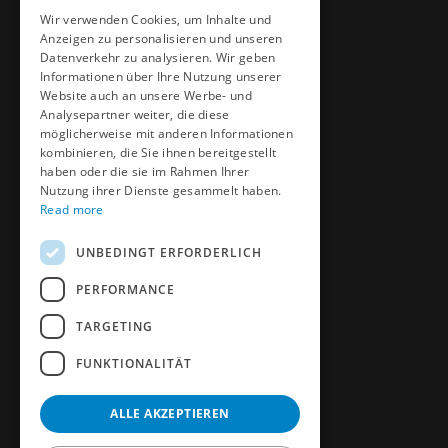
CZECH
Wir verwenden Cookies, um Inhalte und
Video & Media
Anzeigen zu personalisieren und unseren
GERMAN
DME University
Datenverkehr zu analysieren. Wir geben
FRENCH
Informationen über Ihre Nutzung unserer
CAD & Design
Website auch an unsere Werbe- und
SPANICH
Analysepartner weiter, die diese
möglicherweise mit anderen Informationen
More
HUNGARIAN
kombinieren, die Sie ihnen bereitgestellt
haben oder die sie im Rahmen Ihrer
ITALIAN
Nutzung ihrer Dienste gesammelt haben.
News
Read more
POLISH
Datenschutzrichtlinie
UNBEDINGT ERFORDERLICH
Buchen Sie einen Termin
PERFORMANCE
TARGETING
FUNKTIONALITÄT
ALLE AKZEPTIEREN