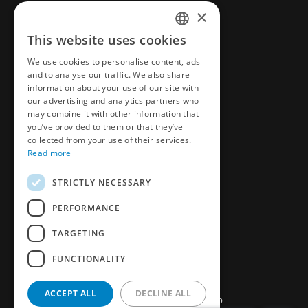
CAD & Design
×
This website uses cookies
ENGLISH
More
We use cookies to personalise content, ads
CZECH
and to analyse our traffic. We also share
News
information about your use of our site with
GERMAN
our advertising and analytics partners who
Privacy Policy
may combine it with other information that
FRENCH
you’ve provided to them or that they’ve
Book an appointment
SPANICH
collected from your use of their services.
Read more
Customer Survey
HUNGARIAN
STRICTLY NECESSARY
ITALIAN
PERFORMANCE
POLISH
TARGETING
FUNCTIONALITY
ACCEPT ALL
DECLINE ALL
©
2026
DME Europe, part of Hillenbrand Group