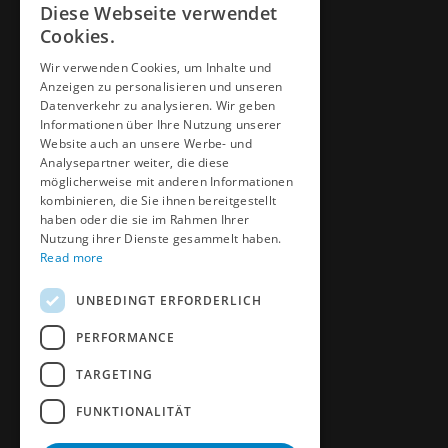
Diese Webseite verwendet
ENGLISH
Cookies.
Downloads
CZECH
Video & Media
Wir verwenden Cookies, um Inhalte und
Anzeigen zu personalisieren und unseren
GERMAN
DME University
Datenverkehr zu analysieren. Wir geben
FRENCH
Informationen über Ihre Nutzung unserer
CAD & Design
Website auch an unsere Werbe- und
SPANICH
Analysepartner weiter, die diese
möglicherweise mit anderen Informationen
More
HUNGARIAN
kombinieren, die Sie ihnen bereitgestellt
haben oder die sie im Rahmen Ihrer
ITALIAN
Nutzung ihrer Dienste gesammelt haben.
News
Read more
POLISH
Datenschutzrichtlinie
UNBEDINGT ERFORDERLICH
Buchen Sie einen Termin
PERFORMANCE
TARGETING
FUNKTIONALITÄT