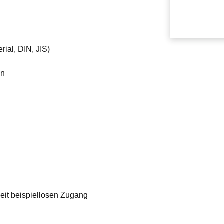
ial, DIN, JIS)
en
it beispiellosen Zugang 