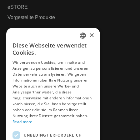
eSTORE
Vorgestellte Produkte
×
Ressourcen
Diese Webseite verwendet
ENGLISH
Cookies.
Downloads
CZECH
Video & Media
Wir verwenden Cookies, um Inhalte und
Anzeigen zu personalisieren und unseren
GERMAN
DME University
Datenverkehr zu analysieren. Wir geben
FRENCH
Informationen über Ihre Nutzung unserer
CAD & Design
Website auch an unsere Werbe- und
SPANICH
Analysepartner weiter, die diese
möglicherweise mit anderen Informationen
More
HUNGARIAN
kombinieren, die Sie ihnen bereitgestellt
haben oder die sie im Rahmen Ihrer
ITALIAN
Nutzung ihrer Dienste gesammelt haben.
News
Read more
POLISH
Datenschutzrichtlinie
UNBEDINGT ERFORDERLICH
Buchen Sie einen Termin