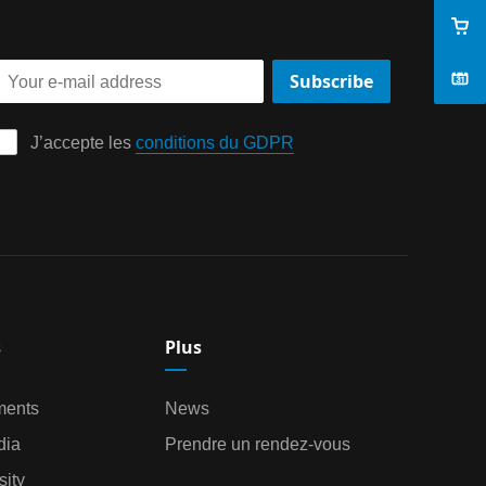
Subscribe
J’accepte les 
conditions du GDPR
s
Plus
ments
News
dia
Prendre un rendez-vous
ity