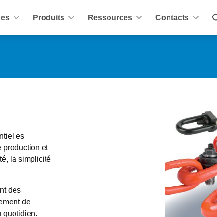
ces
Produits
Ressources
Contacts
tielles 
production et 
, la simplicité 
t des 
ement de 
 quotidien. 