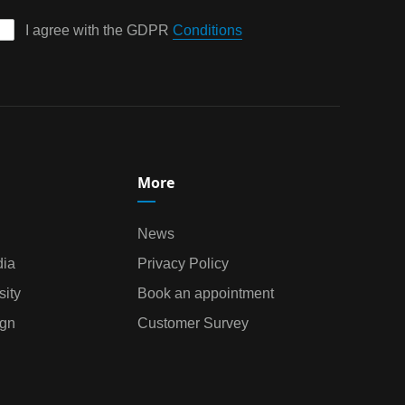
I agree with the GDPR 
Conditions
More
News
dia
Privacy Policy
ity
Book an appointment
gn
Customer Survey