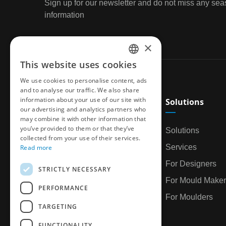
Sign up for our newsletter and do not miss any sea
information
×
This website uses cookies
ENGLISH
We use cookies to personalise content, ads
CZECH
and to analyse our traffic. We also share
information about your use of our site with
Company
Solutions
GERMAN
our advertising and analytics partners who
may combine it with other information that
FRENCH
you’ve provided to them or that they’ve
About Us
Solutions
SPANICH
collected from your use of their services.
Why DME
Services
Read more
HUNGARIAN
Terms & Conditions
For Designers
STRICTLY NECESSARY
ITALIAN
Career
For Mould Maker
PERFORMANCE
POLISH
For Moulders
TARGETING
FUNCTIONALITY