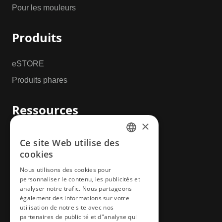
Pour les mouleurs
Produits
eSTORE
Produits phares
Ressources
×
Téléchargements
Ce site Web utilise des
ENGLISH
Vidéo et média
cookies
CZECH
DME University
Nous utilisons des cookies pour
personnaliser le contenu, les publicités et
GERMAN
CAO et conception
analyser notre trafic. Nous partageons
FRENCH
également des informations sur votre
utilisation de notre site avec nos
Plus
SPANICH
partenaires de publicité et d"analyse qui